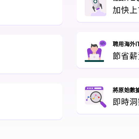
加快上
1
聘用海外I
節省薪
1
將原始數
即時洞