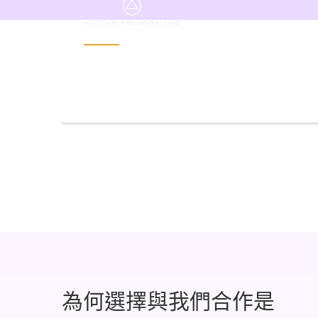
WMT WATCHES
手錶網店允許購物者設計他們自
己的個性化手錶
為何選擇與我們合作是