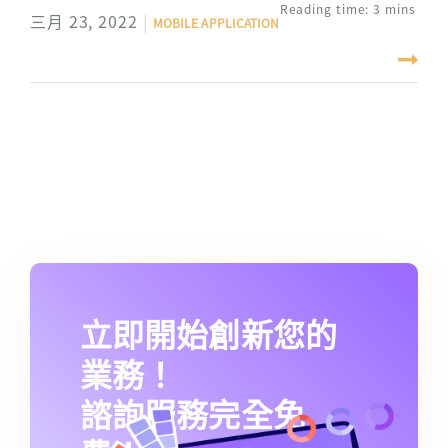
scheduling medical appointments. Thereby, it
Reading time: 3 mins
三月 23, 2022
|
MOBILE APPLICATION
supports to remain social distancing, enhance
medical productivity and quality of life.
立即開始創新您的
業務！
諮詢服務完全免